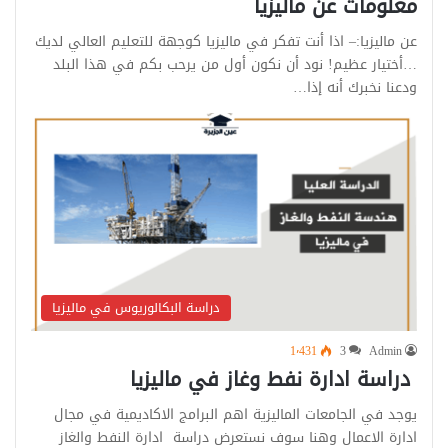
معلومات عن ماليزيا
عن ماليزيا:– اذا أنت تفكر في ماليزيا كوجهة للتعليم العالي لديك
…أختيار عظيم! نود أن نكون أول من يرحب بكم في هذا البلد
ودعنا نخبرك أنه إذا…
دراسة البكالوريوس في ماليزيا
1٬431
3
Admin
دراسة ادارة نفط وغاز في ماليزيا
يوجد في الجامعات الماليزية اهم البرامج الاكاديمية في مجال
ادارة الاعمال وهنا سوف نستعرض دراسة ادارة النفط والغاز