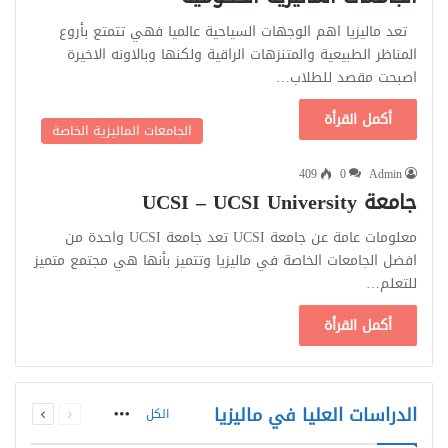
تعد ماليزيا اهم الوجهات السياحية عالميا فهي تتمتع بأروع
المناظر الطبيعية والمتنزهات الراقية ولكنها وبالاونه الاخيرة
اصبحت مقصد للطلاب…
أكمل القرأة
الجامعات الماليزية الخاصة
409
0
Admin
جامعة UCSI – UCSI University
معلومات عامة عن جامعة UCSI تعد جامعة UCSI واحدة من
افضل الجامعات الخاصة في ماليزيا وتتميز بأنها هي مجتمع متميز
للتعلم…
أكمل القرأة
السابقة
التالية
الدراسات العليا في ماليزيا
الكل
الصفحة
الصفحة
More