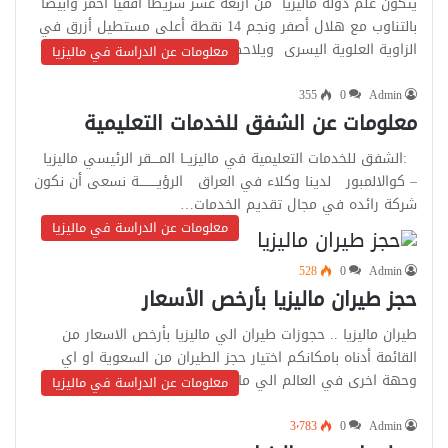
يتكون علم دولة ماليزيا من أربعة عشر شريطًا أفقيًا أحمر وأبيضًا
بالتناوب مع هلال أصفر ونجم 14 نقطة أعلى مستطيل أزرق في
الزاوية العلوية اليسرى ويلاحظ أن…
معلومات عن الدراسة في ماليزيا
355
0
Admin
معلومات عن الشفق للخدمات التعليمية
:الشفق للخدمات التعليمية في ماليزيــا المــــقر الرئيسي ماليزيا
– كوالالمبور لدينا وكلاء في العراق الرؤيـــــــــة نسعى أن نكون
شركة رائده في مجال تقديم الخدمات…
معلومات عن الدراسة في ماليزيا
528
0
Admin
حجز طيران ماليزيا بأرخص الأسعار
طيران ماليزيا .. حجوزات طيران الي ماليزيا بأرخص الاسعار من
القائمة أدناه بامكانكم اختيار حجز الطيران من السعوية او اي
وحهة اخرى في العالم الي ماليزيا كوالالمبور…
معلومات عن الدراسة في ماليزيا
3٬783
0
Admin