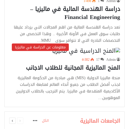
1٬498
1
Admin
دراسة الهندسة المالية في ماليزيا –
Financial Engineering
تعد دراسة الهندسة المالية من اهم المجالات التي يزداد عليها
طلبات سوق العمل في الأونة الأخيرة .. وهذا التخصص من
التخصصات النادرة التي لا تتوافر سوى MMU…
معلومات عن الدراسة في ماليزيا
4٬382
17
Admin
المنح الماليزية المجانية للطلاب الاجانب
منحة ماليزيا الدولية (MIS) هي مبادرة من الحكومة الماليزية
لجذب أفضل الطلاب من جميع أنحاء العالم لمتابعة الدراسات
الأكاديمية المتقدمة في ماليزيا. يتم الترحيب بالطلاب الدوليين
الموهوبين…
السابقة
التالية
الجامعات الماليزية
الكل
الصفحة
الصفحة
More