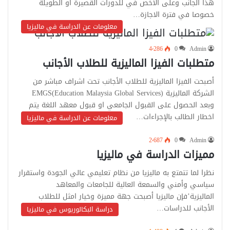
هذا الجانب وعلى الأخص في للدورات القصيرة او الطويلة
خصوصا في فترة الاجازة…
معلومات عن الدراسة في ماليزيا
4٬286
0
Admin
متطلبات الفيزا الماليزية للطلاب الأجانب
أصبحت الفيزا الماليزية للطلاب الأجانب تحت اشراف مباشر من
الشركة الماليزية (Education Malaysia Global Services)EMGS
وبعد الحصول على القبول الجامعي او قبول معهد اللغة يتم
اخطار الطالب بالإجراءات…
معلومات عن الدراسة في ماليزيا
2٬687
0
Admin
مميزات الدراسة في ماليزيا
نظرا لما تتمتع به ماليزيا من نظام تعليمي عالي الجودة واستقرار
سياسي وأمني والسمعة العالية للجامعات والمعاهد
الماليزية’فإن ماليزيا أصبحت جهة مميزة وخيار امثل للطلاب
الأجانب للدراسات…
دراسة البكالوريوس في ماليزيا